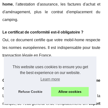
home
, l'attestation d'assurance, les factures d'achat et
d'aménagement, plus le contrat d'emplacement du
camping.
Le certificat de conformité est-il obligatoire ?
Oui, ce document certifie que votre mobil-home respecte
les normes européennes. Il est indispensable pour toute
transaction légale en France.
This website uses cookies to ensure you get
Questions financières et fiscales
the best experience on our website.
Learn more
Comment estimer le prix de mon mobil-home
d'occasion ?
Refuse Cookie
Allow cookies
L'
estimation mobil home
dépend de l'âge, de la
marque, de l'état général et de l'emplacement. Un
expert