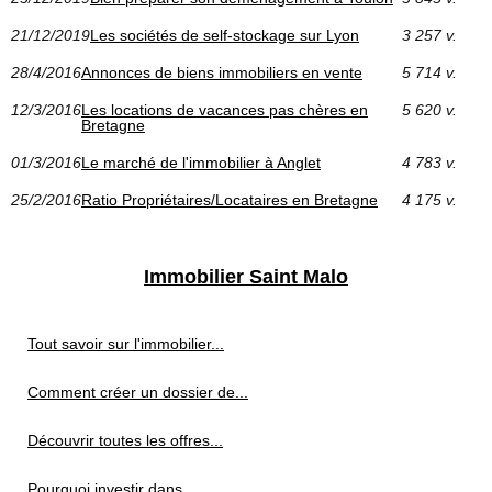
21/12/2019
Les sociétés de self-stockage sur Lyon
3 257 v.
28/4/2016
Annonces de biens immobiliers en vente
5 714 v.
12/3/2016
Les locations de vacances pas chères en
5 620 v.
Bretagne
01/3/2016
Le marché de l'immobilier à Anglet
4 783 v.
25/2/2016
Ratio Propriétaires/Locataires en Bretagne
4 175 v.
Immobilier Saint Malo
Tout savoir sur l'immobilier...
Comment créer un dossier de...
Découvrir toutes les offres...
Pourquoi investir dans...