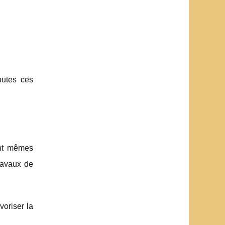
outes ces
ent mêmes
travaux de
voriser la