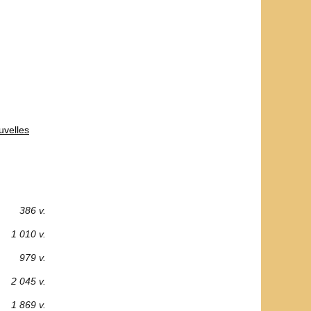
uvelles
386 v.
1 010 v.
979 v.
2 045 v.
1 869 v.