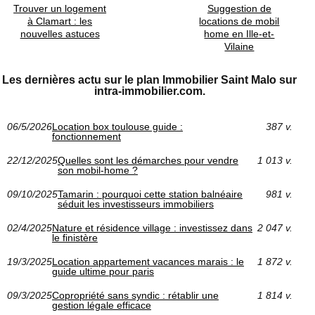
Trouver un logement
Suggestion de
à Clamart : les
locations de mobil
nouvelles astuces
home en Ille-et-
Vilaine
Les dernières actu sur le plan Immobilier Saint Malo sur
intra-immobilier.com.
06/5/2026
Location box toulouse guide :
387 v.
fonctionnement
22/12/2025
Quelles sont les démarches pour vendre
1 013 v.
son mobil-home ?
09/10/2025
Tamarin : pourquoi cette station balnéaire
981 v.
séduit les investisseurs immobiliers
02/4/2025
Nature et résidence village : investissez dans
2 047 v.
le finistère
19/3/2025
Location appartement vacances marais : le
1 872 v.
guide ultime pour paris
09/3/2025
Copropriété sans syndic : rétablir une
1 814 v.
gestion légale efficace