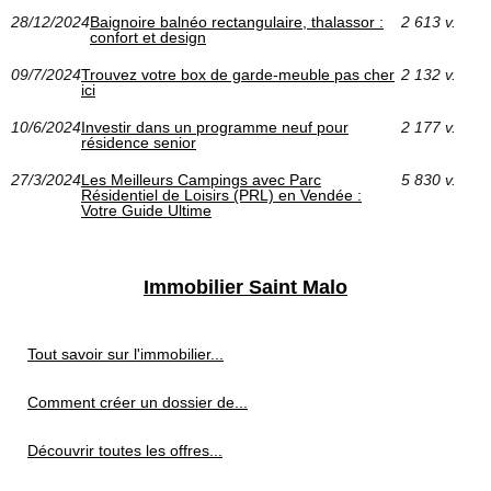
28/12/2024
Baignoire balnéo rectangulaire, thalassor :
2 613 v.
confort et design
09/7/2024
Trouvez votre box de garde-meuble pas cher
2 132 v.
ici
10/6/2024
Investir dans un programme neuf pour
2 177 v.
résidence senior
27/3/2024
Les Meilleurs Campings avec Parc
5 830 v.
Résidentiel de Loisirs (PRL) en Vendée :
Votre Guide Ultime
Immobilier Saint Malo
Tout savoir sur l'immobilier...
Comment créer un dossier de...
Découvrir toutes les offres...