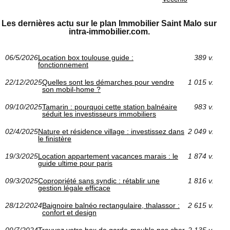
Les dernières actu sur le plan Immobilier Saint Malo sur
intra-immobilier.com.
06/5/2026
Location box toulouse guide :
389 v.
fonctionnement
22/12/2025
Quelles sont les démarches pour vendre
1 015 v.
son mobil-home ?
09/10/2025
Tamarin : pourquoi cette station balnéaire
983 v.
séduit les investisseurs immobiliers
02/4/2025
Nature et résidence village : investissez dans
2 049 v.
le finistère
19/3/2025
Location appartement vacances marais : le
1 874 v.
guide ultime pour paris
09/3/2025
Copropriété sans syndic : rétablir une
1 816 v.
gestion légale efficace
28/12/2024
Baignoire balnéo rectangulaire, thalassor :
2 615 v.
confort et design
09/7/2024
Trouvez votre box de garde-meuble pas cher
2 135 v.