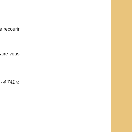
e recourir
faire vous
- 4 741 v.