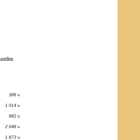
uvelles
388 v.
1 014 v.
982 v.
2 048 v.
1 873 v.