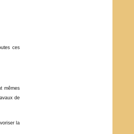
outes ces
ent mêmes
travaux de
voriser la